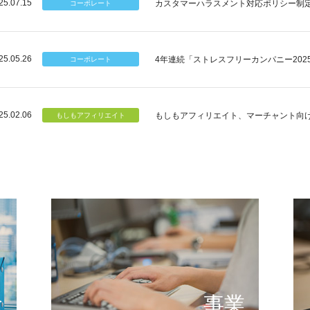
25.07.15
カスタマーハラスメント対応ポリシー制
25.05.26
4年連続「ストレスフリーカンパニー202
25.02.06
もしもアフィリエイト、マーチャント向
個のチカラ
可能性
もしもが描く未来の形とは
提供する
念
事業