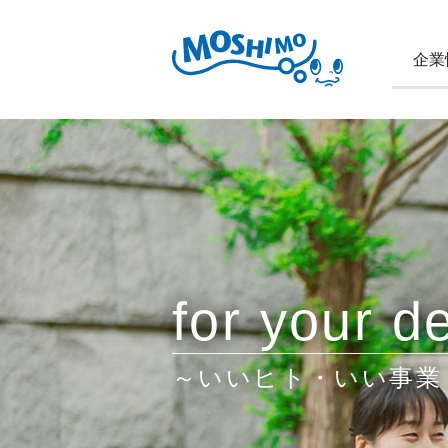
企業
for your de
～いいヒト・いい事業