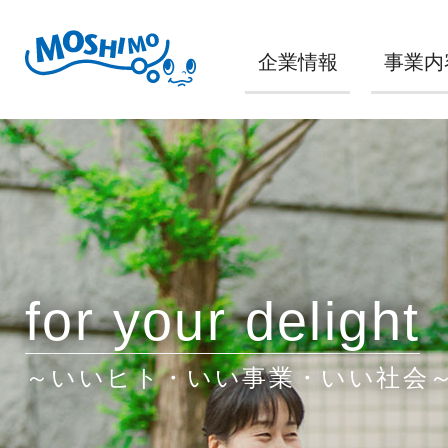
企業情報
事業内
for your delight
～いいヒト・いい事業・いい社会