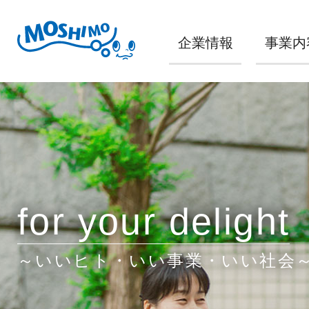
企業情報
事業内
for your delight
～いいヒト・いい事業・いい社会