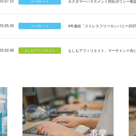
25.07.15
カスタマーハラスメント対応ポリシー制
25.05.26
4年連続「ストレスフリーカンパニー202
25.02.06
もしもアフィリエイト、マーチャント向
個のチカラ
可能性
もしもが描く未来の形とは
提供する
念
事業