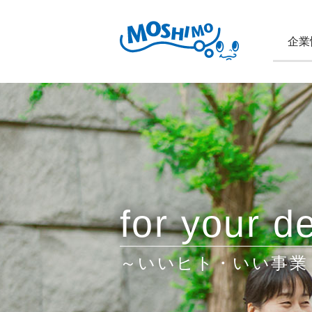
企業
for your de
～いいヒト・いい事業