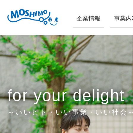
企業情報
事業内
for your delight
～いいヒト・いい事業・いい社会