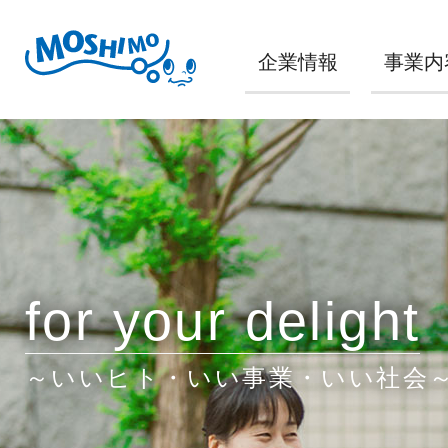
企業情報
事業内
for your delight
～いいヒト・いい事業・いい社会