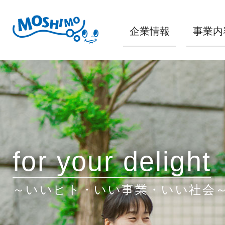
企業情報
事業内
for your delight
～いいヒト・いい事業・いい社会