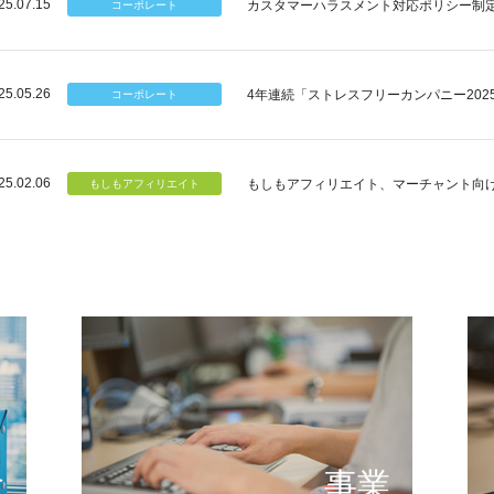
25.07.15
カスタマーハラスメント対応ポリシー制
25.05.26
4年連続「ストレスフリーカンパニー202
25.02.06
もしもアフィリエイト、マーチャント向
個のチカラ
可能性
もしもが描く未来の形とは
提供する
念
事業