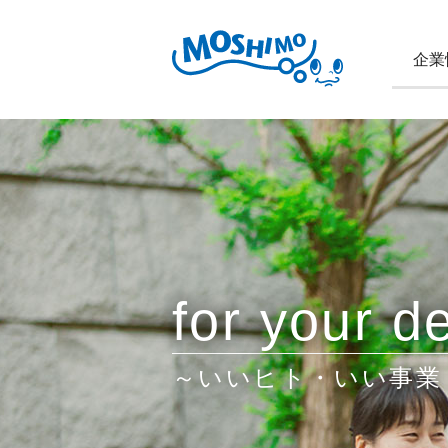
企業
for your de
～いいヒト・いい事業