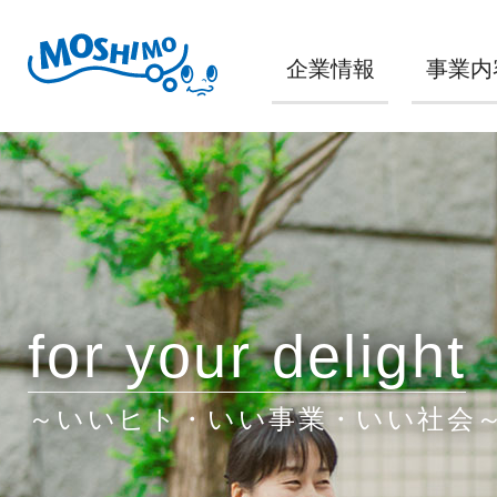
企業情報
事業内
for your delight
～いいヒト・いい事業・いい社会