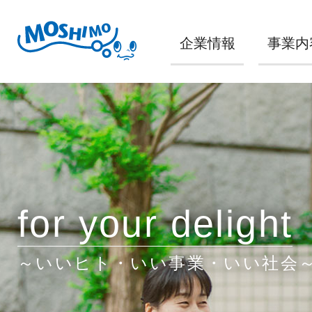
企業情報
事業内
for your delight
～いいヒト・いい事業・いい社会