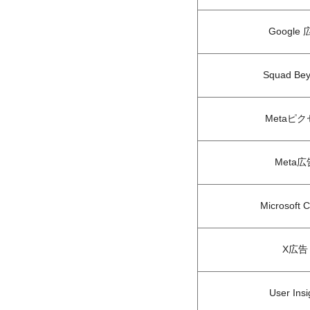
Google
Squad Be
Metaピ
Meta広
Microsoft Cl
X広告
User Insi