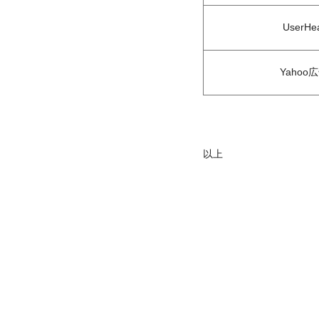
UserHe
Yahoo
以上