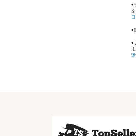
●
を
日
●
●
ま
運