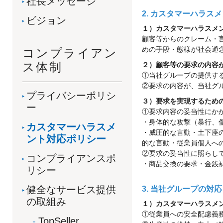
社長メッセージ
2. カスタマーハラス
ビジョン
１）カスタマーハラスメ
顧客等からのクレーム・
めの手段・態様が社会通
コンプライアン
ス体制
２）顧客等の要求の内容
①当社グループの提供す
②要求の内容が、当社グ
プライバシーポリシ
３）要求を実現するため
ー
①要求内容の妥当性にか
・身体的な攻撃（暴行、
カスタマーハラスメ
・威圧的な言動・土下座
ント対応ポリシー
的な言動・従業員個人へ
②要求の妥当性に照らし
コンプライアンスポ
・商品交換の要求・金銭
リシー
健全なサービス提供
3. 当社グループの対応
の取組み
１）カスタマーハラスメ
①従業員への安全配慮義
TopSeller