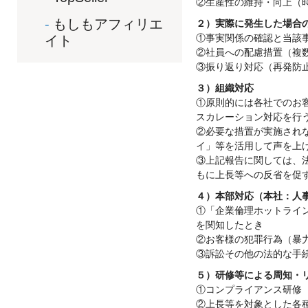
②生産性の維持・向上（
もしもアフィリエ
２）実際に発生した場合
①事実関係の確認と当該
イト
②社員への配慮措置（複
③振り返り対応（再発防
３）組織対応
①原則的には各社でのお
スカレーション対応を行
②必要な措置が実施され
イ」等を活用して声を上
③上記報告に関しては、
もに上長等への反省を促
４）本部対応（本社：人
①「企業倫理ホットライ
を関知したとき
②お客様の犯罪行為（暴
③訴訟その他の法的な手
５）研修等による周知・
①コンプライアンス研修
②上長等を対象とした各