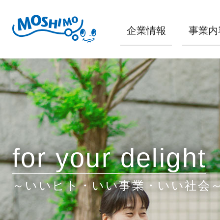
企業情報
事業内
for your delight
～いいヒト・いい事業・いい社会