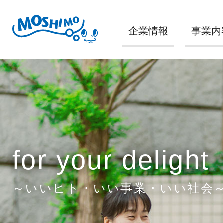
企業情報
事業内
for your delight
～いいヒト・いい事業・いい社会