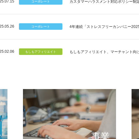
25.07.15
カスタマーハラスメント対応ポリシー制
25.05.26
4年連続「ストレスフリーカンパニー202
25.02.06
もしもアフィリエイト、マーチャント向
個のチカラ
可能性
もしもが描く未来の形とは
提供する
念
事業