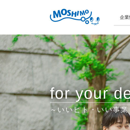
企業
for your de
～いいヒト・いい事業