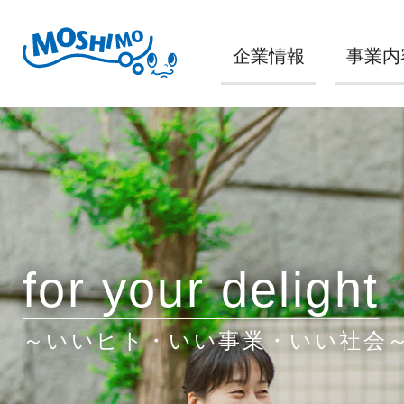
企業情報
事業内
for your delight
～いいヒト・いい事業・いい社会