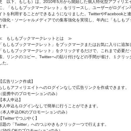
史 以下、もしも）は、2010年5月から開始した個人特化型アフィリ
に、「もしもブックマークレット」をリリースし、ユーザーがログイン
イトを利用することができるようになりました。TwitterやFaceboo
の強化・ソーシャルメディアでの集客強化を実現し、年内に「もしもブ
ます。
≪ もしもブックマークレットとは ≫
「もしもブックマークレット」をブックマークまたはお気に入りに追加
「もしもブックマークレット」をクリックするだけで、これまで必要だ
索、リンクのコピー、Twitterへの貼り付けなどの手間が省け、１ク
した。
【広告リンク作成】
もしもアフィリエイトへのログインなしで広告リンクを作成できます。
（提携中のプロモーションのみ）
【本人申込】
本人申込もログインなしで簡単に行うことができます。
（本人申込OKのプロモーションのみ）
【Twitterでつぶやく】
話題の「Twitter」へのつぶやきもクリック一つで行えます。
（SNS OKのプロモーションのみ）