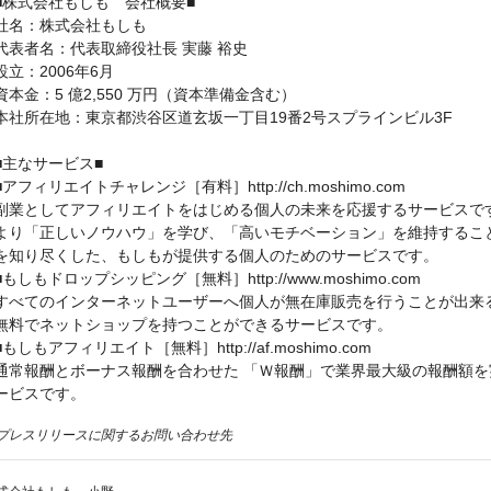
■株式会社もしも 会社概要■
社名：株式会社もしも
代表者名：代表取締役社長 実藤 裕史
設立：2006年6月
資本金：5 億2,550 万円（資本準備金含む）
本社所在地：東京都渋谷区道玄坂一丁目19番2号スプラインビル3F
■主なサービス■
■アフィリエイトチャレンジ［有料］http://ch.moshimo.com
副業としてアフィリエイトをはじめる個人の未来を応援するサービスで
より「正しいノウハウ」を学び、「高いモチベーション」を維持するこ
を知り尽くした、もしもが提供する個人のためのサービスです。
■もしもドロップシッピング［無料］http://www.moshimo.com
すべてのインターネットユーザーへ個人が無在庫販売を行うことが出来
無料でネットショップを持つことができるサービスです。
■もしもアフィリエイト［無料］http://af.moshimo.com
通常報酬とボーナス報酬を合わせた 「Ｗ報酬」で業界最大級の報酬額
ービスです。
プレスリリースに関するお問い合わせ先