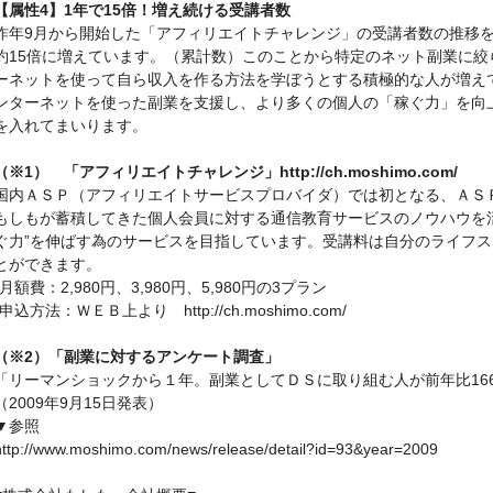
【属性4】1年で15倍！増え続ける受講者数
昨年9月から開始した「アフィリエイトチャレンジ」の受講者数の推移
約15倍に増えています。（累計数）このことから特定のネット副業に
ーネットを使って自ら収入を作る方法を学ぼうとする積極的な人が増え
ンターネットを使った副業を支援し、より多くの個人の「稼ぐ力」を向
を入れてまいります。
（※1） 「アフィリエイトチャレンジ」http://ch.moshimo.com/
国内ＡＳＰ（アフィリエイトサービスプロバイダ）では初となる、ＡＳ
もしもが蓄積してきた個人会員に対する通信教育サービスのノウハウを
ぐ力”を伸ばす為のサービスを目指しています。受講料は自分のライフ
とができます。
-月額費：2,980円、3,980円、5,980円の3プラン
-申込方法：ＷＥＢ上より http://ch.moshimo.com/
（※2）「副業に対するアンケート調査」
「リーマンショックから１年。副業としてＤＳに取り組む人が前年比16
（2009年9月15日発表）
▼参照
http://www.moshimo.com/news/release/detail?id=93&year=2009