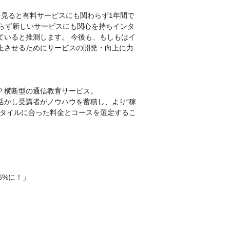
を見ると有料サービスにも関わらず1年間で
絞らず新しいサービスにも関心を持ちインタ
ていると推測します。 今後も、もしもはイ
上させるためにサービスの開発・向上に力
Ｐ横断型の通信教育サービス。
活かし受講者がノウハウを蓄積し、より“稼
スタイルに合った料金とコースを選定するこ
6%に！」