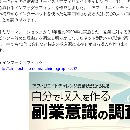
ターのための通信教育サービス「アフィリエイトチャレンジ（※1）」
み取れるインフォグラフィックを作成しました。「アフィリエイトチャ
齢構成からインターネットを使った副業に関心がある人は特定の人々に
ことが読み取れます。
またリーマン・ショックから1年後の2009年に実施した「副業に対する
ピングを始めた理由」を調査し明らかになったネット副業への意識の高
し、中でも40代は会社など特定の収入源に依存せず自ら収入を作り出
す。
▼インフォグラフィック
http://ch.moshimo.com/afch/infographics02