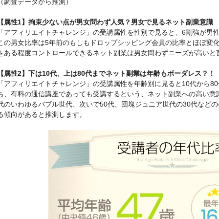
（調査データから推測）
【属性1】拘束少ない点が男女問わず人気？男女で見るネット副業意識
「アフィリエイトチャレンジ」の受講属性を性別で見ると、6割強が男
この男女比率は5年前のもしもドロップシッピング会員の比率とほぼ変
をある程度コントロールできるネット副業は男女問わずニーズが高いと
【属性2】下は10代、上は80代までネット副業は年齢もボーダレス？！
「アフィリエイトチャレンジ」の受講属性を年齢別に見ると10代から8
ち、有料の通信講座であっても受講するという、ネット副業への高い意
代のいわゆるバブル世代、次いで50代、団塊ジュニア世代の30代など
る傾向があると推測します。