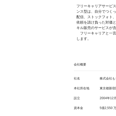
フリーキャリアサービ
ンス型は、自分でつく
配信、ストックフォト
依頼を請け負った対価
キル販売のサービスが
フリーキャリアと一言
します。
会社概要
社名
株式会社も
本社所在地
東京都新宿区
設立
2004年12
資本金
5億2,55