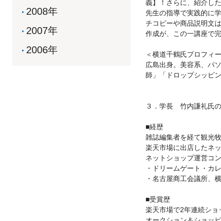
義】！さらに、紹介し
2008年
先生の指導で実践的に学
チコピーや商品説明文
2007年
作成が、この一講座で
2006年
＜横道千鶴氏プロフィ
広島出身。美容系、パ
師」「ドロップシッピ
３．学長 竹内謙礼氏
■経歴
雑誌編集者を経て観光
楽天市場に出店したネッ
ネットショップ運営コ
・ドリームゲート・カ
・名古屋商工会議所、
■受賞歴
楽天市場で2年連続ショ
オークション＆ショッ