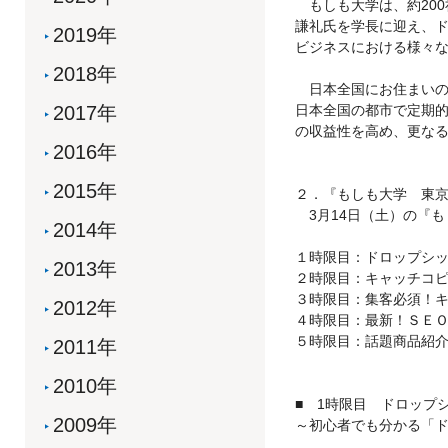
もしも大学は、約200
謙礼氏を学長に迎え、
2019年
ビジネスにおける様々
2018年
日本全国にお住まいの2
2017年
日本全国の都市で定期的
の収益性を高め、更な
2016年
2015年
２．『もしも大学 東
3月14日（土）の『も
2014年
１時限目：ドロップシ
2013年
２時限目：キャッチコ
３時限目：集客必須！
2012年
４時限目：最新！ＳＥ
５時限目：話題商品紹
2011年
2010年
■ 1時限目 ドロップ
2009年
～初心者でも分かる「