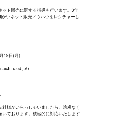
ネット販売に関する指導も行います。3年
に細かいネット販売ノウハウをレクチャーし
0月19日(月)
hi-c.ed.jp/）
1
誌社様がいらっしゃいましたら、遠慮なく
頂いております。積極的に対応いたします