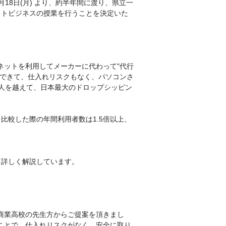
来る5月18日(月) より、約半年間に渡り、県立一
ットビジネスの授業を行うことを決定いた
ネットを利用してメーカーに代わって"代行
ができて、仕入れリスクもなく、パソコンさ
万人を越えて、日本最大のドロップシッピン
を比較した際の年間利用者数は1.5倍以上、
て詳しく解説しています。
商業高校の先生方からご提案を頂きまし
ことで、仕入れリスクがなく、安全に取り