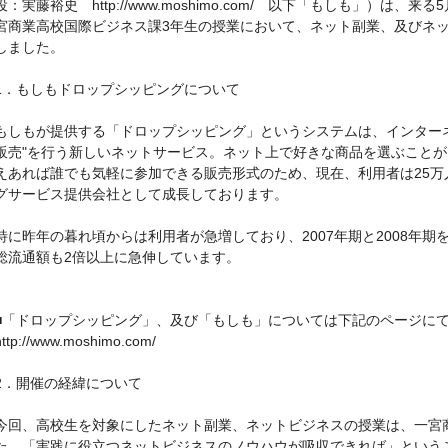
役：実藤裕史 http://www.moshimo.com/ 以下「もしも」）は、
宮商業高校国際ビジネス課3年生の授業において、ネット副業、及びネ
しました。
1．もしもドロップシッピングについて
もしもが提供する「ドロップシッピング」というシステムは、インター
販売"を行う新しいネットサービス。ネット上で好きな商品を選ぶこと
えあれば誰でも気軽に参加できる販売形式のため、現在、利用者は25
グサービス提供会社として成長しております。
特に昨年の暮れ頃からは利用者が急増しており、2007年期と2008年期
総流通額も2倍以上に急伸しています。
■「ドロップシッピング」、及び「もしも」については下記のページに
http://www.moshimo.com/
2．開催の経緯について
今回、高校生を対象にしたネット副業、ネットビジネスの授業は、一宮
た。「実践に役立つネットビジネスのノウハウが吸収できれば」という