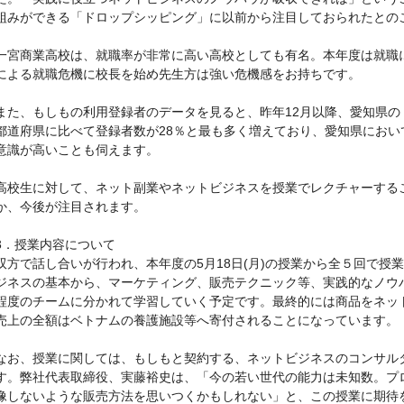
組みができる「ドロップシッピング」に以前から注目しておられたとの
一宮商業高校は、就職率が非常に高い高校としても有名。本年度は就職
による就職危機に校長を始め先生方は強い危機感をお持ちです。
また、もしもの利用登録者のデータを見ると、昨年12月以降、愛知県
都道府県に比べて登録者数が28％と最も多く増えており、愛知県にお
意識が高いことも伺えます。
高校生に対して、ネット副業やネットビジネスを授業でレクチャーする
か、今後が注目されます。
3．授業内容について
双方で話し合いが行われ、本年度の5月18日(月)の授業から全５回で授
ジネスの基本から、マーケティング、販売テクニック等、実践的なノウ
程度のチームに分かれて学習していく予定です。最終的には商品をネッ
売上の全額はベトナムの養護施設等へ寄付されることになっています。
なお、授業に関しては、もしもと契約する、ネットビジネスのコンサル
す。弊社代表取締役、実藤裕史は、「今の若い世代の能力は未知数。プ
像しないような販売方法を思いつくかもしれない」と、この授業に期待