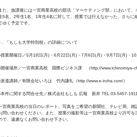
また、放課後には一宮商業高校の部活「マーケティング部」において、
生5名、2年生1名、1年生4名に対して、授業では行えなかった、さら
てゆく予定です。
4．『もしも大学特別校』の詳細について
●授業開催日／5月18日(月)・6月22日(月)・7月6日(月)・9月7日(月)・1
●開催場所／一宮商業高校 国際ビジネス課 （http://www.ichinomiya-ch.aic
●派遣講師／有限会社いろは 竹内謙礼（http://www.e-iroha.com/）
●本件に関する問合せ先／株式会社もしも 広報 新井 TEL:03-5457-191
一宮商業高校の当日のレポート、写真をご希望の新聞社、テレビ局、雑
お問い合わせください。また、授業の撮影等は一宮商業高校より許可を
ので、遠慮なくお問い合わせ下さい。