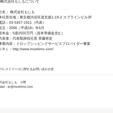
■株式会社もしもについて
社名： 株式会社もしも
本社所在地：東京都渋谷区道玄坂1-19-2 スプラインビル3F
電話：03-5457-1911（代表）
設立：2006（平成18）年6月
資本金：5億2550万円（資本準備金含む）
代表者：代表取締役社長 実藤裕史
事業内容：ドロップシッピングサービスプロバイダー事業
ＵＲＬ：http://www.moshimo.com/
プレスリリースに関するお問い合わせ先
式会社もしも 小野
Mail：pr@moshimo.com